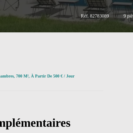
Réf. 82783089
9 piè
hambres, 700 M², À Partir De 500 € / Jour
mplémentaires