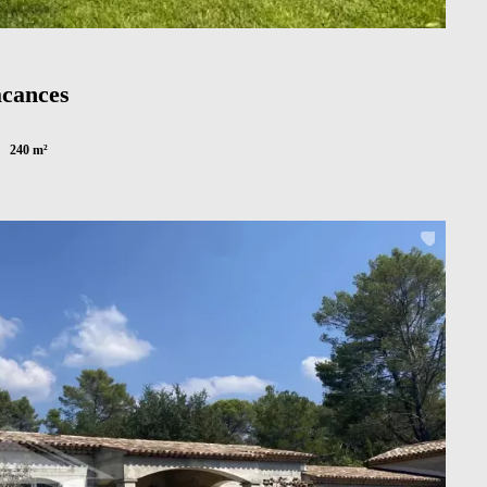
acances
240 m²