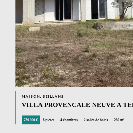
MAISON, SEILLANS
VILLA PROVENCALE NEUVE A T
750 000 €
6 pièces
4 chambres
2 salles de bains
280 m²