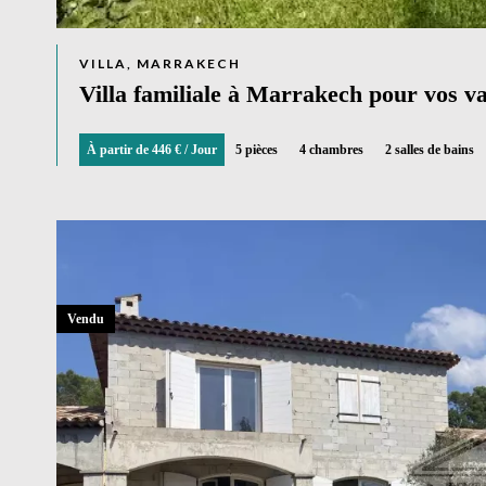
VILLA, MARRAKECH
Villa familiale à Marrakech pour vos v
À partir de 446 € / Jour
5 pièces
4 chambres
2 salles de bains
Vendu