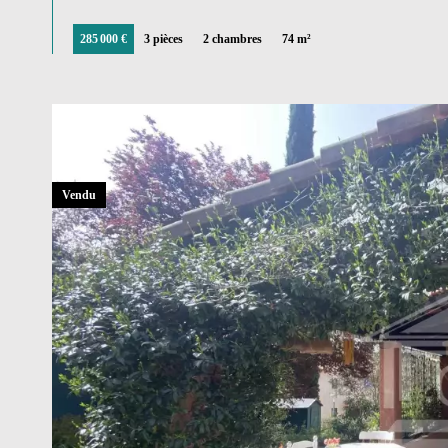
285 000 €
3 pièces
2 chambres
74 m²
Vendu