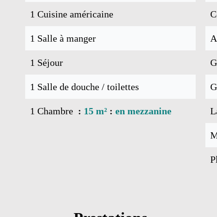
1 Cuisine américaine
C
1 Salle à manger
A
1 Séjour
G
1 Salle de douche / toilettes
G
1 Chambre
15 m²
en mezzanine
L
M
P